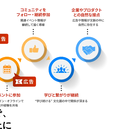
で、
上に