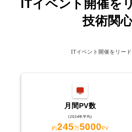
ITイベント開催をリ
技術関
ITイベント開催をリード
月間PV数
(2024年平均)
245
5000
約
万
PV