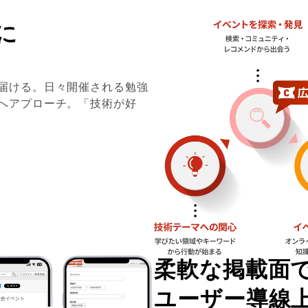
に
届ける。日々開催される勉強
へアプローチ。「技術が好
柔軟な掲載面
ユーザー導線