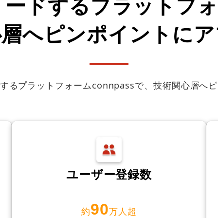
ードするプラットフォー
心層へピンポイントにア
するプラットフォームconnpassで、技術関心層
ユーザー登録数
90
約
万人超